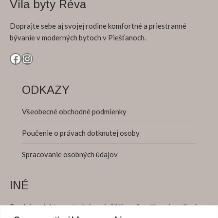
Vila byty Réva
Doprajte sebe aj svojej rodine komfortné a priestranné
bývanie v moderných bytoch v Piešťanoch.
Facebook
Instagram
ODKAZY
Všeobecné obchodné podmienky
Poučenie o právach dotknutej osoby
Spracovanie osobných údajov
INÉ
Predaj projektu zastrešuje najväčšia nefranšízová realitná