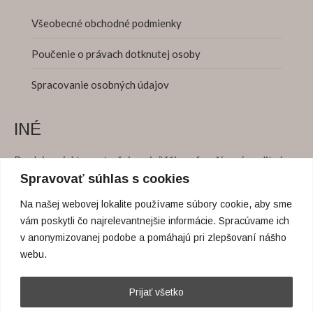
Všeobecné obchodné podmienky
Poučenie o právach dotknutej osoby
Spracovanie osobných údajov
INÉ
Predaj projektu zastrešuje najväčšia nefranšízová realitná
kancelária TUreality.
Spravovať súhlas s cookies
Na našej webovej lokalite používame súbory cookie, aby sme
vám poskytli čo najrelevantnejšie informácie. Spracúvame ich
Máte otázky?
v anonymizovanej podobe a pomáhajú pri zlepšovaní nášho
webu.
Telefón:
+421 948 777 027
Prijať všetko
Email:
info@tureality.sk