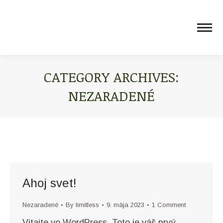
CATEGORY ARCHIVES:
NEZARADENÉ
You are here:
Ahoj svet!
Nezaradené
By
limitless
9. mája 2023
1 Comment
Vitajte vo WordPress. Toto je váš prvý