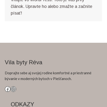
článok. Upravte ho alebo zmažte a začnite
písať!
Vila byty Réva
Doprajte sebe aj svojej rodine komfortné a priestranné
bývanie v moderných bytoch v Piešťanoch.
Facebook
Instagram
ODKAZY