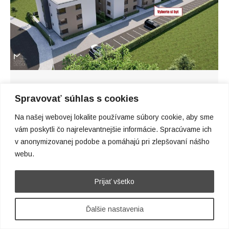
Ponuka bytov Réva
Spravovať súhlas s cookies
By
limitless
9. mája 2023
Na našej webovej lokalite používame súbory cookie, aby sme
vám poskytli čo najrelevantnejšie informácie. Spracúvame ich
v anonymizovanej podobe a pomáhajú pri zlepšovaní nášho
webu.
Prijať všetko
Ďalšie nastavenia